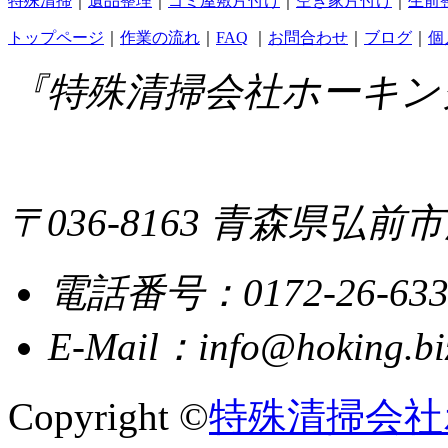
特殊清掃
｜
遺品整理
｜
ゴミ屋敷片付け
｜
空き家片付け
｜
生前
トップページ
｜
作業の流れ
｜
FAQ
｜
お問合わせ
｜
ブログ
｜
個
『特殊清掃会社ホーキン
〒036-8163 青森県弘前市清
電話番号：0172-26-633
E-Mail：info@hoking.bi
Copyright ©
特殊清掃会社