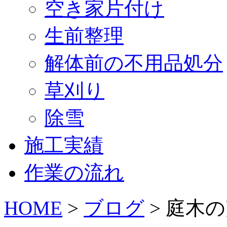
空き家片付け
生前整理
解体前の不用品処分
草刈り
除雪
施工実績
作業の流れ
HOME
>
ブログ
>
庭木の